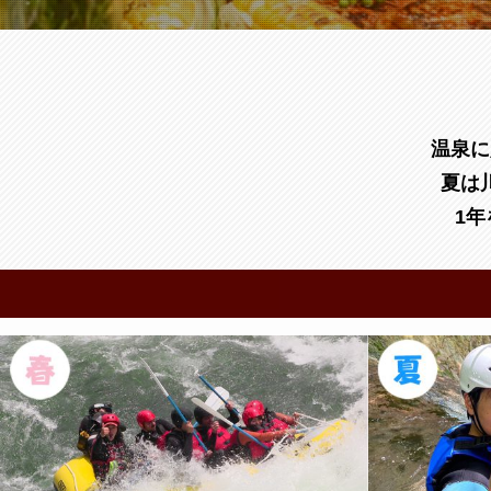
温泉に
夏は
1年