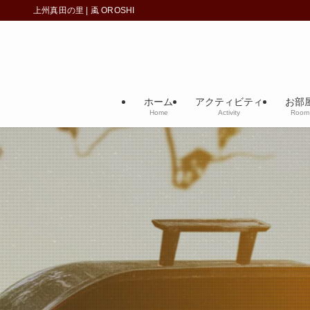
上州真田の里 | 颪 OROSHI
ホーム
アクティビティ
お部
Home
Activity
Room