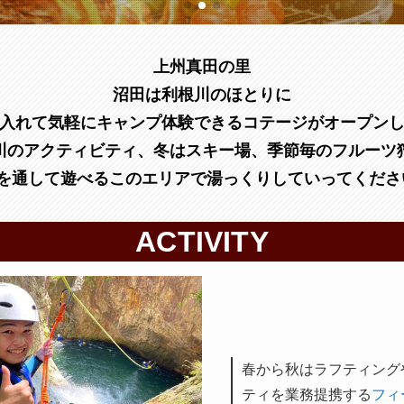
上州真田の里
沼田は利根川のほとりに
入れて気軽にキャンプ体験できるコテージがオープン
川のアクティビティ、冬はスキー場、
季節毎のフルーツ
を通して遊べるこのエリアで
湯っくりしていってくださ
ACTIVITY
春から秋はラフティング
ティを業務提携する
フィ